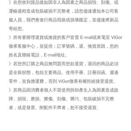
》在您收到貨品後如因非人為因素之商品損毀、刮傷、或
運輸過程造成包裝破損不完整者，請您儘速通知本公司客
服人員，我們會進行商品瑕疵或損壞鑑定，並儘速將新品
寄給您。
》所有要辦理退貨或換貨的客戶皆需 E-mail或來電至 ViGor
微果客服中心，並提供：訂單號碼，退、換貨原因，您的
姓名及聯絡電話，E-mail地址。
》若您所訂購之商品無問題而您欲退貨，退回的商品必須
是全新狀態，包括主要商品、使用手冊、註冊回函、週邊
零件，並負擔運費，否則 ViGor微果有權拒絕接受退貨。
》若商品因消費者個人不當使用拆卸產生人為因素造成故
障、損毀、磨損、擦傷、刮傷、髒污、包裝破損不完整
者，或是發票、附配件不齊者，恕不接受退貨。