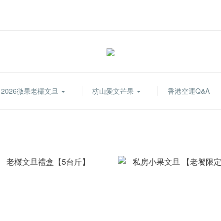
2026微果老欉文旦
枋山愛文芒果
香港空運Q&A