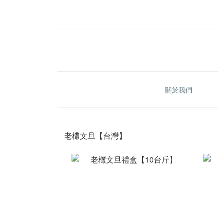
關於我們
老欉文旦【台灣】