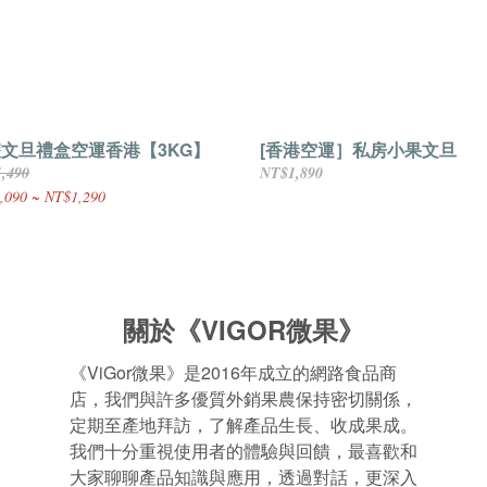
文旦禮盒空運香港【3KG】
[香港空運］私房小果文旦
,490
NT$1,890
,090 ~ NT$1,290
關於
《VIGOR微果》
《ViGor微果》是2016年成立的網路食品商
店，我們
與許多優質外銷果農保持密切關係，
定期至產地拜訪，了解產品生長、收成果成。
我們十分重視使用者的體驗與回饋，最喜歡和
大家聊聊產品知識與應用，透過對話，更深入