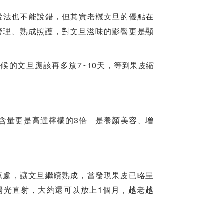
說法也不能說錯，但其實老欉文旦的優點在
管理、熟成照護，對文旦滋味的影響更是顯
7~10
時候的文旦應該再多放
天，
等到果皮縮
3
含量更是高達檸檬的
倍，是養顏美容、增
涼處，讓文旦繼續熟成，當發現果皮已略呈
1
陽光直射，大約還可以放上
個月，越老越