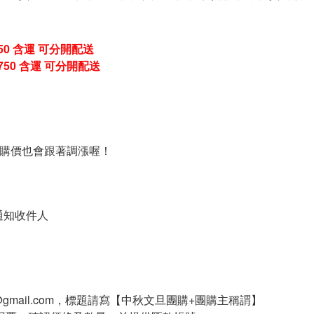
50 含運 可分開配送
750 含運
可分開配送
團購價也會跟著調漲喔！
通知收件人
.sp@gmail.com，標題請寫【中秋文旦團購+團購主稱謂】