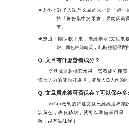
★
大小：許多人認為文旦的大小是『越小
於『養份集中於果實，果肉因而
著。
(
★熟度
：剛採收下來，未經辭水
文旦果
皺、顏色由綠轉黃
，此
時整顆果實
Q.
文旦有什麼營養成分？
文旦屬於柑橘類水果，營養成分極高
強抵抗力的健康好選擇，
餐餐大魚大肉的同
Q.
文旦買來後可否保存？可以保存多
ViGor
微果的特選文旦已經經過專業
淡黃色，表皮稍皺，就可以準備享用囉！
熟，越有滋味喔！