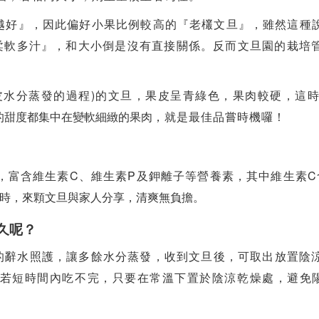
越好』，因此偏好小果比例較高的『老欉文旦』，雖然這種
柔軟多汁』，和大小倒是沒有直接關係。反而文旦園的栽培
)
皮水分蒸發的過程
的文旦，果皮呈青綠色，果肉較硬，這
的甜度都集中在變軟細緻的果肉
，就是最佳品嘗時機囉！
C
P
C
，富含維生素
、維生素
及鉀離子等營養素，其中維生素
時，來顆文旦與家人分享，清爽無負擔。
久呢？
的辭水照護，讓多餘水分蒸發，收到文旦後，可取出放置陰
若短時間內吃不完，只要在常溫下置於陰涼乾燥處，避免