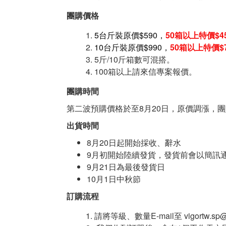
團購價格
5台斤裝原價$590，
50箱以上特價$4
10台斤裝原價$990，
50箱以上特價$
5斤/10斤箱數可混搭。
100箱以上請來信專案報價。
團購時間
第二波預購價格於至8月20日，原價調漲，
出貨時間
8月20日起開始採收、辭水
9月初開始陸續發貨，發貨前會以簡訊
9月21日為最後發貨日
10月1日中秋節
訂購流程
請將等級、數量E-mail至 vigortw