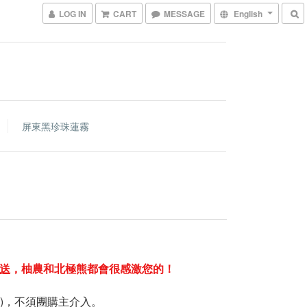
LOG IN
CART
MESSAGE
English
屏東黑珍珠蓮霧
送
，柚農和北極熊都會很感激您的！
)，不須團購主介入。