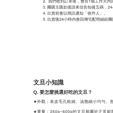
我們收到訂單後，會在1個工作天內
團購主匯款後請來信告知後五碼，24小
出貨前會以簡訊通知「收件人」。
出貨後24小時內會回傳宅配明細給
文旦小知識
Q.
要怎麼挑選好吃的文旦？
★
外觀：表皮毛孔較細、油胞細小均勻、
350g~600g
★
重量：
的文旦都屬於正常範