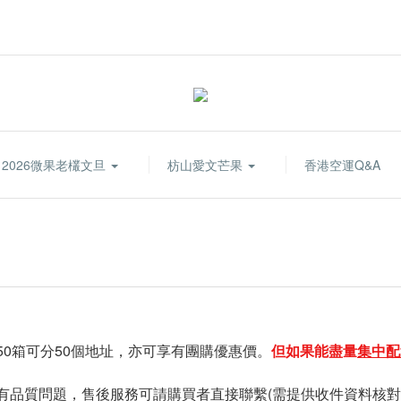
2026微果老欉文旦
枋山愛文芒果
香港空運Q&A
50箱可分50個地址，亦可享有團購優惠價。
但如果能盡量
集中配
有品質問題，售後服務可請購買者直接聯繫(需提供收件資料核對