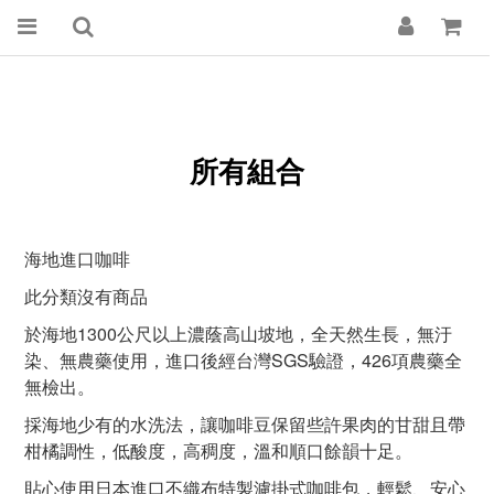
所有組合
海地進口咖啡
此分類沒有商品
於海地1300公尺以上濃蔭高山坡地，全天然生長，無汙
染、無農藥使用，進口後經台灣SGS驗證，426項農藥全
無檢出。
採海地少有的水洗法，讓咖啡豆保留些許果肉的甘甜且帶
柑橘調性，低酸度，高稠度，溫和順口餘韻十足。
貼心使用日本進口不織布特製濾掛式咖啡包，輕鬆、安心