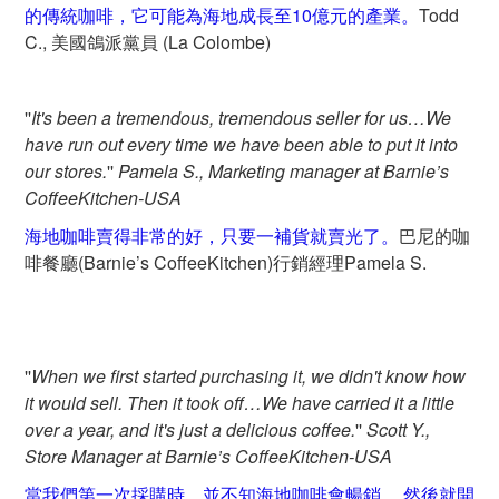
的傳統咖啡，它可能為海地成長至10億元的產業。
Todd
C., 美國鴿派黨員 (La Colombe)
''
It's been a tremendous, tremendous seller for us…We
have run out every time we have been able to put it into
our stores.
''
Pamela S., Marketing manager at Barnie’s
CoffeeKitchen-USA
海地咖啡賣得非常的好，只要一補貨就賣光了。
巴尼的咖
啡餐廳(Barnie’s CoffeeKitchen)行銷經理Pamela S.
''
When we first started purchasing it, we didn't know how
it would sell. Then it took off…We have carried it a little
over a year, and it's just a delicious coffee.
''
Scott Y.,
Store Manager at Barnie’s CoffeeKitchen-USA
當我們第一次採購時，並不知海地咖啡會暢銷。 然後就開