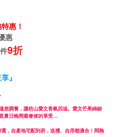
跑特惠！
優惠
9折
2件
狂享』
。
溫差調養，讓枋山愛文香氣四溢。
愛文芒果綿細
是夏日晚間最奢侈的享受…
篩選，自產地宅配到府，送禮、自用都適合！
悶熱