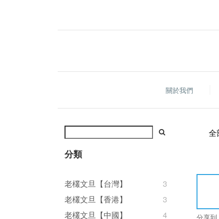
關於我們
全
分類
老欉文旦【台灣】
3
老欉文旦【香港】
3
老欉文旦【中國】
4
分享到