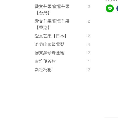
愛文芒果/蜜雪芒果
2
【台灣】
愛文芒果/蜜雪芒果
2
【香港】
愛文芒果【日本】
2
奇萊山頂級雪梨
4
屏東黑珍珠蓮霧
2
古坑茂谷柑
1
新社枇杷
2