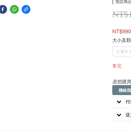
指定商品
NT$1
NT$990
大小及
大果9-
售完
若想購買
聯絡我
付
送