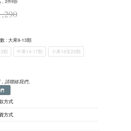
，2件9折
,290
顆數
: 大果9-13顆
13顆
中果14-17顆
小果18至22顆
，請聯絡我們。
們
款方式
貨方式