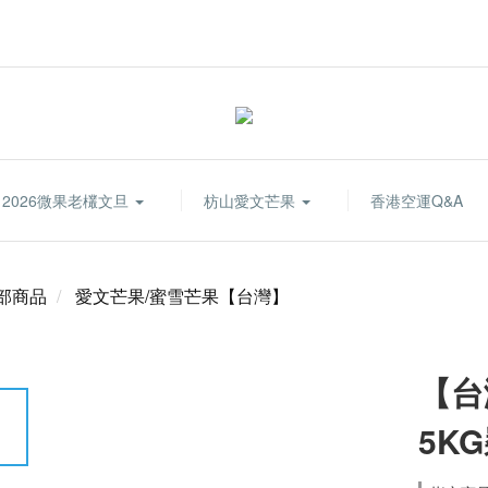
2026微果老欉文旦
枋山愛文芒果
香港空運Q&A
部商品
愛文芒果/蜜雪芒果【台灣】
【台
5K