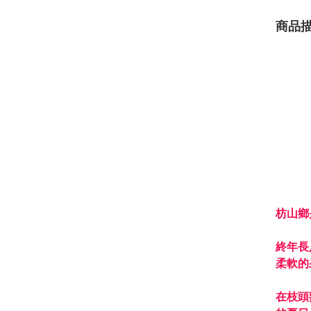
商品
枋山鄉
終年長
柔軟的
在枝頭