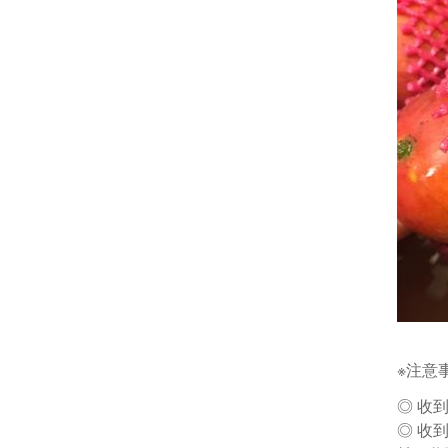
※注意
◎ 收
◎ 收