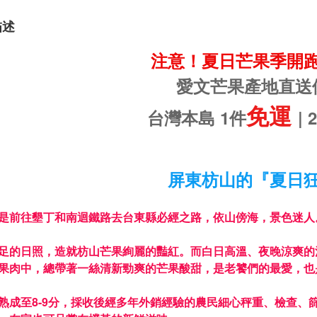
描述
注意
！
夏日芒果季開
愛文芒果產地直送
免運
台灣本島
1件
|
屏東枋山的『夏日
是前往墾丁和南迴鐵路去台東縣必經之路，依山傍海，景色迷人
足的日照，造就枋山芒果絢麗的豔紅。而白日高溫、夜晚涼爽的
果肉中，總帶著一絲清新勁爽的芒果酸甜，是老饕們的最愛，也
熟成至8-9分，採收後經多年外銷經驗的農民細心秤重、檢查、