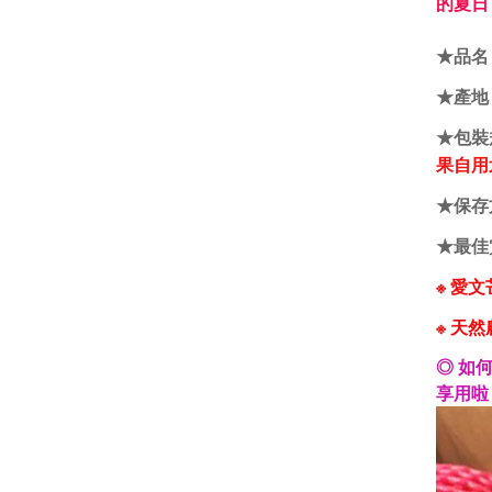
的夏日
★品名
★產地
★包裝
果自用
★保存
★最佳
※
愛文
※ 天
◎ 如
享用啦