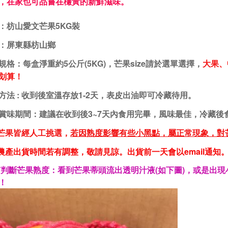
，在家也可品嘗在欉黃的新鮮滋味。
：枋山愛文芒果5KG裝
：屏東縣枋山鄉
規格：每盒淨重約5
公斤(5KG)，芒果size請於選單選擇，
大果、
划算！
方法 : 收到後室溫存放1-2天，表皮出油即可冷藏待用。
賞味期間：
建議在收到後3~7天內食用完畢，風味最佳，冷藏後
芒果皆經人工挑選，
若因熟度影響有些小黑點，屬正常現象，對
然農產出貨時間若有調整，敬請見諒。出貨前一天會以email通知
何判斷芒果熟度：看到芒果蒂頭流出透明汁液(如下圖)，或是出
！