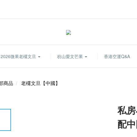
2026微果老欉文旦
枋山愛文芒果
香港空運Q&A
部商品
老欉文旦【中國】
私房
配中