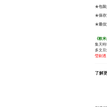
★包裝
★保存
★最佳
《軟米
集天時
多文旦
瑩剔透
了解