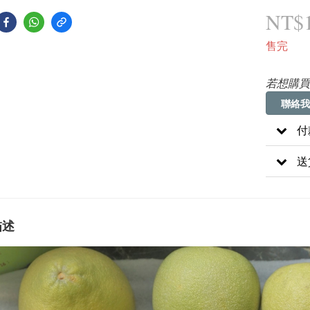
NT$1
售完
若想購買
聯絡我
付
送
描述