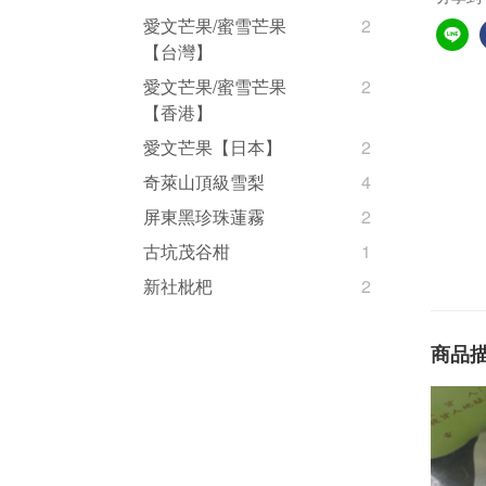
愛文芒果/蜜雪芒果
2
【台灣】
愛文芒果/蜜雪芒果
2
【香港】
愛文芒果【日本】
2
奇萊山頂級雪梨
4
屏東黑珍珠蓮霧
2
古坑茂谷柑
1
新社枇杷
2
商品