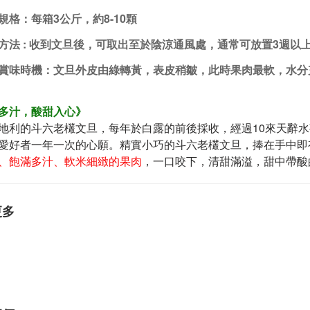
規格：每箱3公斤，約8-10顆
方法 : 收到文旦後，可取出至於陰涼通風處，通常可放置3週以
賞味時機：文旦外皮由綠轉黃，表皮稍皺，此時果肉最軟，水分
多汁，酸甜入心》
地利的斗六老欉文旦，每年於白露的前後採收，經過10來天辭
愛好者一年一次的心願。精實小巧的斗六老欉文旦，捧在手中即
、飽滿多汁、軟米細緻的果肉
，一口咬下，清甜滿溢，甜中帶酸
更多