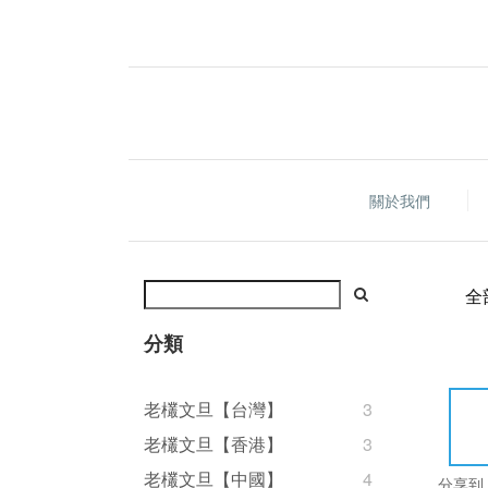
關於我們
全
分類
老欉文旦【台灣】
3
老欉文旦【香港】
3
老欉文旦【中國】
4
分享到