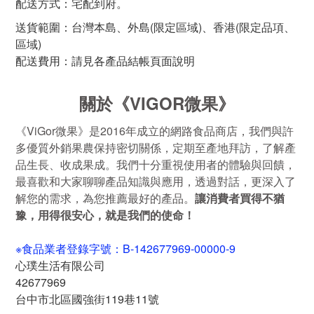
配送方式：宅配到府。
送貨範圍：台灣本島、外島(限定區域)、香港(限定品項、
區域)
配送費用：請見各產品結帳頁面說明
關於
《VIGOR微果》
《ViGor微果》是2016年成立的網路食品商店，我們
與許
多優質外銷果農保持密切關係，定期至產地拜訪，了解產
品生長、收成果成。
我們十分重視使用者的體驗與回饋，
最喜歡和大家聊聊產品知識與應用，透過對話，更深入了
解您的需求，為您推薦最好的產品。
讓消費者買得不猶
豫，用得很安心，就是我們的使命！
※食品業者登錄字號：B-142677969-00000-9
心璞生活有限公司
42677969
台中市北區國強街119巷11號